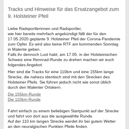
Tracks und Hinweise für das Ersatzangebot zum
9. Holsteiner Pfeil
Liebe Radsportlerinnen und Radsportler,
wie hier bereits mehrfach angekündigt fällt der für den
17.05.2020 geplante 9. Holsteiner Pfeil der Corona-Pandemie
zum Opfer. Es wird also keine RTF am kommenden Sonntag
in Malente geben.
Falls ihr dennoch Lust habt, am 17.05. in der Holsteinischen
Schweiz eine Rennrad-Runde zu drehen machen wir euch
folgendes Angebot:
Hier sind die Tracks für eine 110km und eine 155km lange
Strecke, die nahezu identisch sind mit den Strecken des
Holst
einer Pfeils. Sie führen jedoch nicht wie sonst üblich
durch den Malenter Ortskern.
Die 155km-Runde
Die 110km-Runde
Fahrt einfach zu einem beliebigen Startpunkt auf der Strecke
und fahrt von dort aus die ausgewählte Runde.
Auf der 110 km langen Strecke werdet ihr bei gutem Wetter
an den neuralgischen Punkten Pfeile finden.