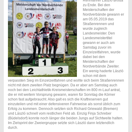
Rennfahrer László Broda
zu Ende. Bei den
Meisterschaften der
Nordverbände gewann er
am 05.05.2019 das
Straßenrennen und
wurde zugleich
Landesmeister. Den
Landesmeistertitel
gewann er auch am
Samstag zuvor im
Einzelzeitfahren, wurde
dabei bei den
Meisterschaften der
Nordverbände Zweiter.
Ein wenig haderte László
schon mit dem
verpassten Sieg im Einzelzeitfahren und wollte sich beim Straßenrennen
nicht mit dem zweiten Platz begnügen. Da er aber am Samstag auch
noch bei den Leichtathletik-Kreismeisterschaften im 800 m-Lauf antrat,
die er mit weitem Vorsprung gewann, waren für Sonntag die Körner
schon fast aufgebraucht. Also galt es sich die Kraftreserven gut
einzuteilen und mit einer defensiveren Fahrweise als sonst üblich zum
Erfolg zu kommen. Dennoch setzten sich Richard Griewald (Bremen)
und László schnell vom restlichen Feld ab. Einzig Finja Schreber
(Büdelsdorf) konnte noch länger die beiden Jungs auf Sichtweite halten.
Im Zielsprint der Zweiergruppe setzte sich László dann letztendlich
durch.