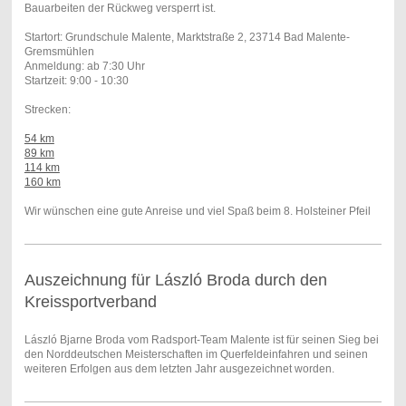
Bauarbeiten der Rückweg versperrt ist.
Startort:
Grundschule Malente,
Marktstraße 2,
23714 Bad Malente-
Gremsmühlen
Anmeldung: ab 7:30 Uhr
Startzeit: 9:00 - 10:30
Strecken:
54 km
89 km
114 km
160 km
Wir wünschen eine gute Anreise und viel Spaß beim 8. Holsteiner Pfeil
Auszeichnung für László Broda durch den
Kreissportverband
László Bjarne Broda vom Radsport-Team Malente ist für seinen Sieg bei
den Norddeutschen Meisterschaften im Querfeldeinfahren und seinen
weiteren Erfolgen aus dem letzten Jahr ausgezeichnet worden.