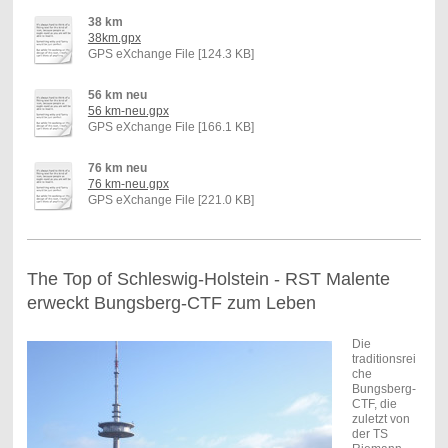
38 km
38km.gpx
GPS eXchange File [124.3 KB]
56 km neu
56 km-neu.gpx
GPS eXchange File [166.1 KB]
76 km neu
76 km-neu.gpx
GPS eXchange File [221.0 KB]
The Top of Schleswig-Holstein - RST Malente
erweckt Bungsberg-CTF zum Leben
Die
traditionsrei
che
Bungsberg-
CTF, die
zuletzt von
der TS