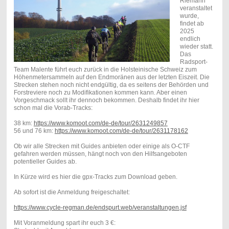
Riemann
veranstaltet
wurde,
findet ab
2025
endlich
wieder statt.
Das
Radsport-
Team Malente führt euch zurück in die Holsteinische Schweiz zum
Höhenmetersammeln auf den Endmoränen aus der letzten Eiszeit. Die
Strecken stehen noch nicht endgültig, da es seitens der Behörden und
Forstreviere noch zu Modifikationen kommen kann. Aber einen
Vorgeschmack sollt ihr dennoch bekommen. Deshalb findet ihr hier
schon mal die Vorab-Tracks:
38 km:
https://www.komoot.com/de-de/tour/2631249857
56 und 76 km:
https://www.komoot.com/de-de/tour/2631178162
Ob wir alle Strecken mit Guides anbieten oder einige als O-CTF
gefahren werden müssen, hängt noch von den Hilfsangeboten
potentieller Guides ab.
In Kürze wird es hier die gpx-Tracks zum Download geben.
Ab sofort ist die Anmeldung freigeschaltet:
https://www.cycle-regman.de/endspurt.web/veranstaltungen.jsf
Mit Voranmeldung spart ihr euch 3 €: