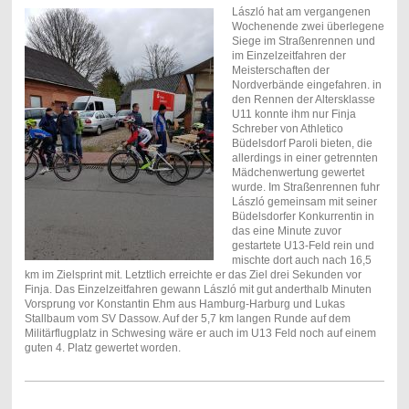
László hat am vergangenen
Wochenende zwei überlegene
Siege im Straßenrennen und
im Einzelzeitfahren der
Meisterschaften der
Nordverbände eingefahren. in
den Rennen der Altersklasse
U11 konnte ihm nur Finja
Schreber von Athletico
Büdelsdorf Paroli bieten, die
allerdings in einer getrennten
Mädchenwertung gewertet
wurde. Im Straßenrennen fuhr
László gemeinsam mit seiner
Büdelsdorfer Konkurrentin in
das eine Minute zuvor
gestartete U13-Feld rein und
mischte dort auch nach 16,5
km im Zielsprint mit. Letztlich erreichte er das Ziel drei Sekunden vor
Finja. Das Einzelzeitfahren gewann László mit gut anderthalb Minuten
Vorsprung vor Konstantin Ehm aus Hamburg-Harburg und Lukas
Stallbaum vom SV Dassow. Auf der 5,7 km langen Runde auf dem
Militärflugplatz in Schwesing wäre er auch im U13 Feld noch auf einem
guten 4. Platz gewertet worden.