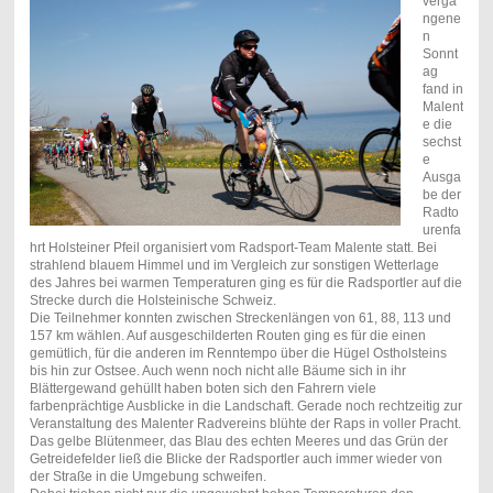
verga
ngene
n
Sonnt
ag
fand in
Malent
e die
sechst
e
Ausga
be der
Radto
urenfa
hrt Holsteiner Pfeil organisiert vom Radsport-Team Malente statt. Bei
strahlend blauem Himmel und im Vergleich zur sonstigen Wetterlage
des Jahres bei warmen Temperaturen ging es für die Radsportler auf die
Strecke durch die Holsteinische Schweiz.
Die Teilnehmer konnten zwischen Streckenlängen von 61, 88, 113 und
157 km wählen. Auf ausgeschilderten Routen ging es für die einen
gemütlich, für die anderen im Renntempo über die Hügel Ostholsteins
bis hin zur Ostsee. Auch wenn noch nicht alle Bäume sich in ihr
Blättergewand gehüllt haben boten sich den Fahrern viele
farbenprächtige Ausblicke in die Landschaft. Gerade noch rechtzeitig zur
Veranstaltung des Malenter Radvereins blühte der Raps in voller Pracht.
Das gelbe Blütenmeer, das Blau des echten Meeres und das Grün der
Getreidefelder ließ die Blicke der Radsportler auch immer wieder von
der Straße in die Umgebung schweifen.