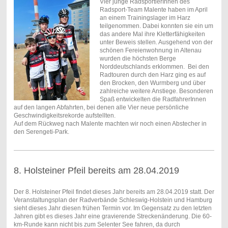
Vier junge RadsportlerInnen des
Radsport-Team Malente haben im April
an einem Trainingslager im Harz
teilgenommen. Dabei konnten sie ein um
das andere Mal ihre Kletterfähigkeiten
unter Beweis stellen. Ausgehend von der
schönen Fereienwohnung in Altenau
wurden die höchsten Berge
Norddeutschlands erklommen. Bei den
Radtouren durch den Harz ging es auf
den Brocken, den Wurmberg und über
zahlreiche weitere Anstiege. Besonderen
Spaß entwickelten die RadfahrerInnen
auf den langen Abfahrten, bei denen alle Vier neue persönliche
Geschwindigkeitsrekorde aufstellten.
Auf dem Rückweg nach Malente machten wir noch einen Abstecher in
den Serengeti-Park.
8. Holsteiner Pfeil bereits am 28.04.2019
Der 8. Holsteiner Pfeil findet dieses Jahr bereits am 28.04.2019 statt. Der
Veranstaltungsplan der Radverbände Schleswig-Holstein und Hamburg
sieht dieses Jahr diesen frühen Termin vor. Im Gegensatz zu den letzten
Jahren gibt es dieses Jahr eine gravierende Streckenänderung. Die 60-
km-Runde kann nicht bis zum Selenter See fahren, da durch