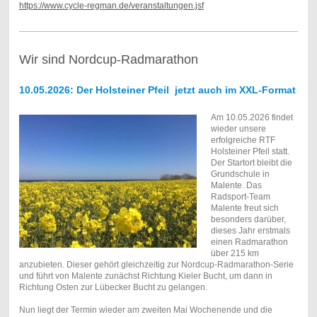
https://www.cycle-regman.de/veranstaltungen.jsf
Wir sind Nordcup-Radmarathon
10.05.2026: Der Holsteiner Pfeil jetzt auch im XXL-Format
Am 10.05.2026 findet
wieder unsere
erfolgreiche RTF
Holsteiner Pfeil statt.
Der Startort bleibt die
Grundschule in
Malente. Das
Radsport-Team
Malente freut sich
besonders darüber,
dieses Jahr erstmals
einen Radmarathon
über 215 km
anzubieten. Dieser gehört gleichzeitig zur Nordcup-Radmarathon-Serie
und führt von Malente zunächst Richtung Kieler Bucht, um dann in
Richtung Osten zur Lübecker Bucht zu gelangen.
Nun liegt der Termin wieder am zweiten Mai Wochenende und die