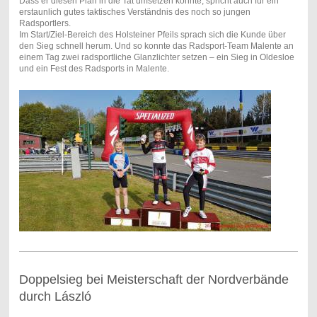
Dass er diesen Plan in die Tat umsetzen konnte, spricht auch für ein
erstaunlich gutes taktisches Verständnis des noch so jungen
Radsportlers.
Im Start/Ziel-Bereich des Holsteiner Pfeils sprach sich die Kunde über
den Sieg schnell herum. Und so konnte das Radsport-Team Malente an
einem Tag zwei radsportliche Glanzlichter setzen – ein Sieg in Oldesloe
und ein Fest des Radsports in Malente.
Doppelsieg bei Meisterschaft der Nordverbände
durch László