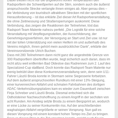
Dabei trieben nicht nur die ungewohnt hohen Temperaturen den
Radsportlern die Schweißperlen auf die Stirn, sondern auch die äußerst
anspruchsvolle Strecke verlangte ihnen einiges ab. Aber genau dies –
die Verbindung von touristisch attraktiven Strecken mit der sportlichen
Herausforderung – ist das erklärte Ziel dieser Art Radsportveranstaltung,
die ohne Zeitmessung und Straßensperrungen auskommt. Diese
Verbindung, das zeigen die Reaktionen der Teilnehmer, löst das
Radsport-Team Malente nahezu perfekt. „Die Logistik für eine solche
Veranstaltung mit Verpflegungsstellen, der Ausschilderung, der
Genehmigungsverfahren, der Versorgung an Start und Ziel usw. ist nur
mit der tollen Unterstützung von vielen Helfern im und außerhalb des
Vereins möglich, ihnen gehört mein ausdrücklicher Dank“, erklärte der
Vereinsvorsitzende Ulrich Buchen.
Dass mit 280 Teilnehmern dann nicht ganz die angestrebte Grenze von
300 Radsportlern übertroffen wurde, liegt sicherlich auch daran, dass im
nicht allzu weit entfernten Bad Oldesloe das Radrennen zum 2. Lauf des
Specialized-Cup stattfand. Doch konnte das Radsport-Team Malente nur
wenig betrübt über diese Konkurrenzveranstaltung sein, denn sein U11-
Fahrer László Broda konnte in Stormarn seine Siegesserie fortsetzen.
Auf dem äußerst anspruchsvollen Rundkurs mit einer 13%-Steigung,
einer kurvenreichen Abfahrt und schmalen Fahrbahnen des dortigen
ADAC-Verkehrsübungsplatzes kam es wieder zum Dauerduell zwischen
Finja Schreber und László Broda. Diesmal entschied sich die
Ostholsteiner Nachwuchshoffnung zu einem Angriff in der sechsten von
acht Runden. Am Anstieg setzte Broda zu einem Bergsprint an, wodurch
er eine Lücke zu seiner Konkurrentin riss. Auf der anschließenden
waghalsigen Abfahrt vergrößerte er seinen Vorsprung. Nun galt es
diesen Vorsprung mit einem konstant hohen Tempo ins Ziel zu bringen.