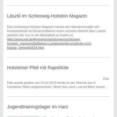
László im Schleswig-Holstein Magazin
Das Schleswig-Holstein Magazin hat bei den Meisterschaften der
Nordverbände im Einzelzeitfahren einen schönen Bericht über László
gedreht, der nun in der Mediathek zu finden ist.
https://www.ndr.de/fernsehen/sendungen/schleswig-
holstein_magazin/Zeitfahren-Landesmeisterschaft-der-U13-
Klasse-,shmag62624.html
Holsteiner Pfeil mit Rapsblüte
Das
Foto wurde gestern am 25.04.2019 direkt an der Strecke des 8.
Holsteiner Pfeils aufgenommen. Wenn das nicht Lust auf Meer macht...
Jugendtrainingslager im Harz