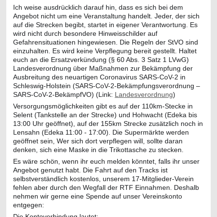
Ich weise ausdrücklich darauf hin, dass es sich bei dem
Angebot nicht um eine Veranstaltung handelt. Jeder, der sich
auf die Strecken begibt, startet in eigener Verantwortung. Es
wird nicht durch besondere Hinweisschilder auf
Gefahrensituationen hingewiesen. Die Regeln der StVO sind
einzuhalten. Es wird keine Verpflegung bereit gestellt. Haltet
euch an die Ersatzverkündung (§ 60 Abs. 3 Satz 1 LVwG)
Landesverordnung über Maßnahmen zur Bekämpfung der
Ausbreitung des neuartigen Coronavirus SARS-CoV-2 in
Schleswig-Holstein (SARS-CoV-2-Bekämpfungsverordnung –
SARS-CoV-2-BekämpfVO) (Link:
Landesverordnung
)
Versorgungsmöglichkeiten gibt es auf der 110km-Stecke in
Selent (Tankstelle an der Strecke) und Hohwacht (Edeka bis
13:00 Uhr geöffnet), auf der 155km Strecke zusätzlich noch in
Lensahn (Edeka 11:00 - 17:00). Die Supermärkte werden
geöffnet sein, Wer sich dort verpflegen will, sollte daran
denken, sich eine Maske in die Trikottasche zu stecken.
Es wäre schön, wenn ihr euch melden könntet, falls ihr unser
Angebot genutzt habt. Die Fahrt auf den Tracks ist
selbstverständlich kostenlos, unserem 17-Mitglieder-Verein
fehlen aber durch den Wegfall der RTF Einnahmen. Deshalb
nehmen wir gerne eine Spende auf unser Vereinskonto
entgegen:
Die Kontoverbindung lautet: