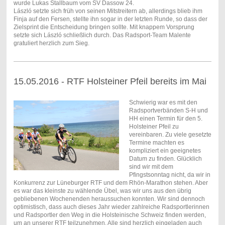
wurde Lukas Stallbaum vom SV Dassow 24.
László setzte sich früh von seinen Mitstreitern ab, allerdings blieb ihm
Finja auf den Fersen, stellte ihn sogar in der letzten Runde, so dass der
Zielsprint die Entscheidung bringen sollte. Mit knappem Vorsprung
setzte sich László schließlich durch. Das Radsport-Team Malente
gratuliert herzlich zum Sieg.
15.05.2016 - RTF Holsteiner Pfeil bereits im Mai
Schwierig war es mit den
Radsportverbänden S-H und
HH einen Termin für den 5.
Holsteiner Pfeil zu
vereinbaren. Zu viele gesetzte
Termine machten es
kompliziert ein geeignetes
Datum zu finden. Glücklich
sind wir mit dem
Pfingstsonntag nicht, da wir in
Konkurrenz zur Lüneburger RTF und dem Rhön-Marathon stehen. Aber
es war das kleinste zu wählende Übel, was wir uns aus den übrig
gebliebenen Wochenenden heraussuchen konnten. Wir sind dennoch
optimistisch, dass auch dieses Jahr wieder zahlreiche Radsportlerinnen
und Radsportler den Weg in die Holsteinische Schweiz finden werden,
um an unserer RTF teilzunehmen. Alle sind herzlich eingeladen auch