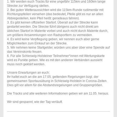
1. Wir werden euch Tracks für eine ungefähr 115km und 160km lange
Strecke zur Verfügung stellen.
2. Bei guten Wetteraussichten wird die 115km-Runde rudimentär mit
Richtungspfeilen versehen (das bedeutet, Pfeile gibt es nur an allen
Abbiegestellen, kein Pfeil heißt: geradeaus fahren).
3. Es gibt keinen offiziellen Startort. Überall auf der Strecke kann
gestartet werden. Die Strecke führt übrigens auch nicht direkt am
üblichen Startort in Malente vorbei und auch nicht durch Malente durch,
um größere Ansammlungen von Radsportlern zu vermeiden.
4. Es wird keine Verpflegung geben, wir nennen euch aber gerne
Möglichkeiten zum Einkauf an der Strecke.
5. Wir nehmen keine Startgelder, würden uns aber über eine Spende auf
das Vereinskonto freuen.
6. Für alle Schleswig-Holsteiner Teilnehmer*innen mit Wertungskarte
wird es Punkte geben. Wie es mit den anderen Verbänden aussieht
muss noch geklärt werden.
Unsere Erwartungen an euch:
Ihr haltet euch an die am 17.05. geltenden Regelungen bzgl. der
gemeinsamen Sportausübung in Schleswig-Holstein in Corona-Zeiten.
Dies gilt vor allem für die Abstandsregelungen und Gruppengrößen.
Die Tracks und alle weiteren Informationen geben wir am 11.05. heraus.
Wir sind gespannt, wie der Tag verläuft.