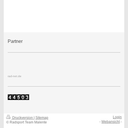
Partner
rad-net.de
Login
Druckversion
|
Sitemap
-
Webansicht
-
© Radsport Team Malente