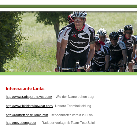
Interessante Links
http://www.radsport-news.com/
Wie der Name schon sagt
http://www.biehlerbikewear.com/
Unsere Teambekleidung
http://radtreff.de.tl/Home.htm
Benachbarter Verein in Eutin
http://covadonga.de/
Radsportverlag mit Team-Toto Spiel