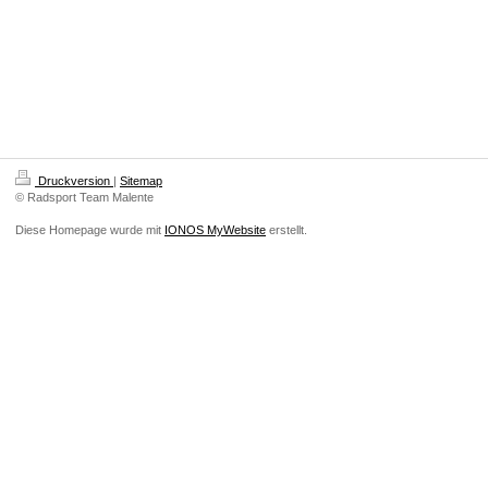
Druckversion
|
Sitemap
© Radsport Team Malente
Diese Homepage wurde mit
IONOS MyWebsite
erstellt.